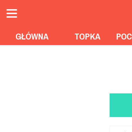
GŁÓWNA
TOPKA
POC