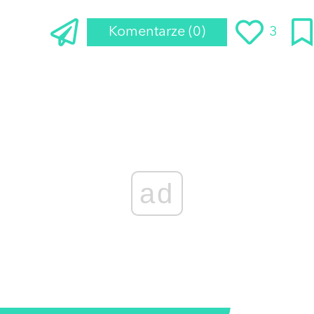
Komentarze
(0)
3
ad