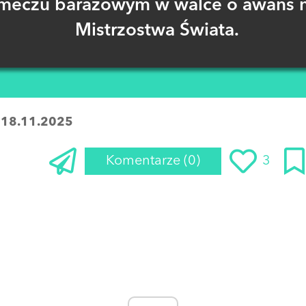
meczu barażowym w walce o awans 
Mistrzostwa Świata.
:
18.11.2025
Komentarze
(0)
3