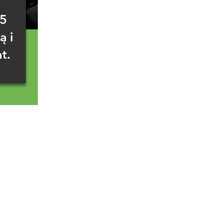
15
ą i
t.