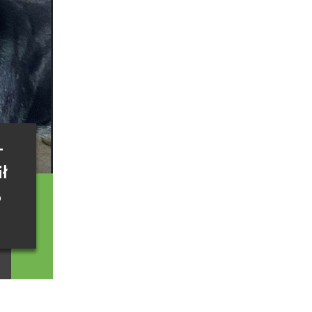
-
ł
o