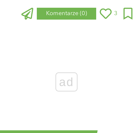
Komentarze
(0)
3
ad