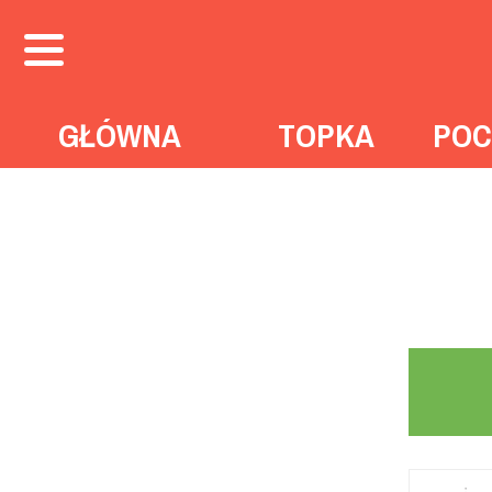
GŁÓWNA
TOPKA
POC