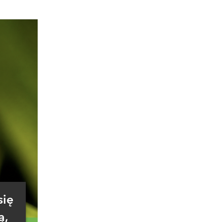
się
ą,