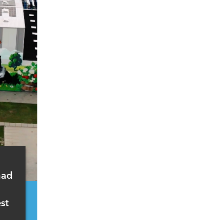
nad
st