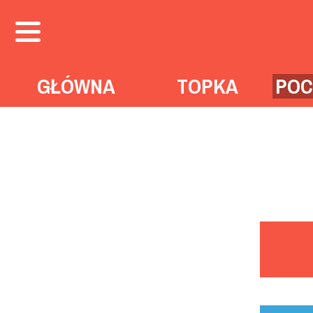
GŁÓWNA
TOPKA
POC