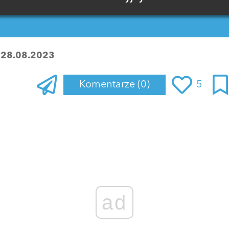
:
28.08.2023
Komentarze
(0)
5
ad