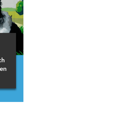
ch
ren