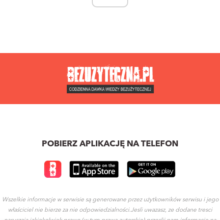
POBIERZ APLIKACJĘ NA TELEFON
Wszelkie informacje w serwisie są generowane przez użytkowników serwisu i jego
właściciel nie bierze za nie odpowiedzialności.Jesli uwazasz, ze dodane tresci