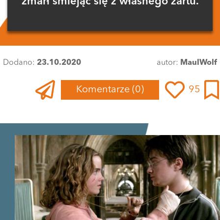
zmarł śmiejąc się z własnego żartu.
Dodano:
23.10.2020
autor:
MaulWolf
Komentarze
(0)
95