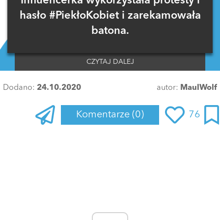
Influencerka wykorzystała protesty i
hasło #PiekłoKobiet i zarekamowała
batona.
CZYTAJ DALEJ
Dodano:
24.10.2020
autor:
MaulWolf
Komentarze
(0)
76