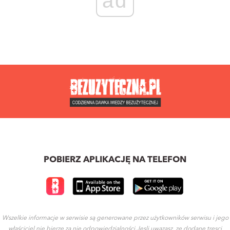
ad
POBIERZ APLIKACJĘ NA TELEFON
Wszelkie informacje w serwisie są generowane przez użytkowników serwisu i jego
właściciel nie bierze za nie odpowiedzialności.Jesli uwazasz, ze dodane tresci