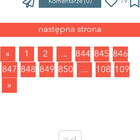
Komentarze
(0)
19
następna strona
«
1
2
...
844
845
846
847
848
849
850
...
1089
1090
»