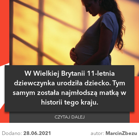
W Wielkiej Brytanii 11-letnia
dziewczynka urodziła dziecko. Tym
samym została najmłodszą matką w
historii tego kraju.
CZYTAJ DALEJ
Dodano:
28.06.2021
autor:
MarcinZbezu