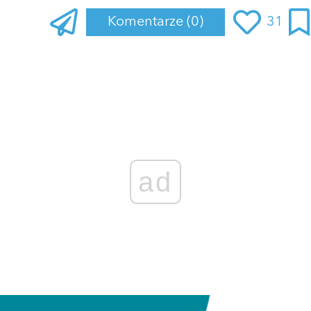
Komentarze
(0)
31
ad