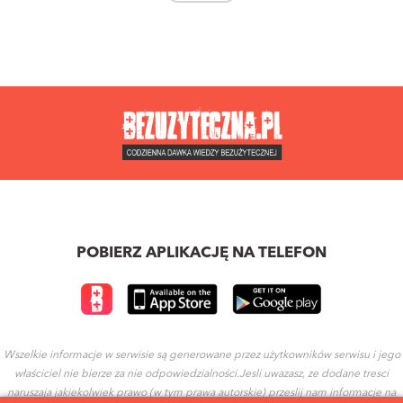
POBIERZ APLIKACJĘ NA TELEFON
Wszelkie informacje w serwisie są generowane przez użytkowników serwisu i jego
właściciel nie bierze za nie odpowiedzialności.Jesli uwazasz, ze dodane tresci
naruszaja jakiekolwiek prawo (w tym prawa autorskie) przeslij nam informacje na