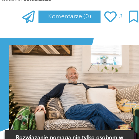
Komentarze
(0)
3
Zaloguj się
, aby dodać komentarz
Rozwiązanie pomaga nie tylko osobom w