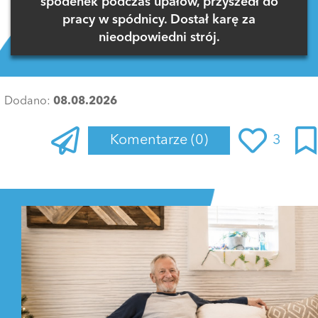
spodenek podczas upałów, przyszedł do
pracy w spódnicy. Dostał karę za
nieodpowiedni strój.
Dodano:
08.08.2026
Komentarze
(0)
3
Zaloguj się
, aby dodać komentarz