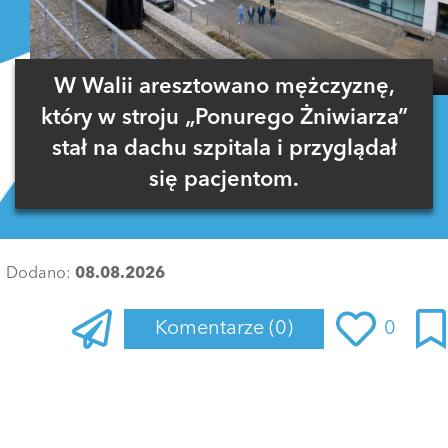
W Walii aresztowano mężczyznę,
który w stroju „Ponurego Żniwiarza”
stał na dachu szpitala i przyglądał
się pacjentom.
Dodano:
08.08.2026
Komentarze
(0)
0
Zaloguj się
, aby dodać komentarz