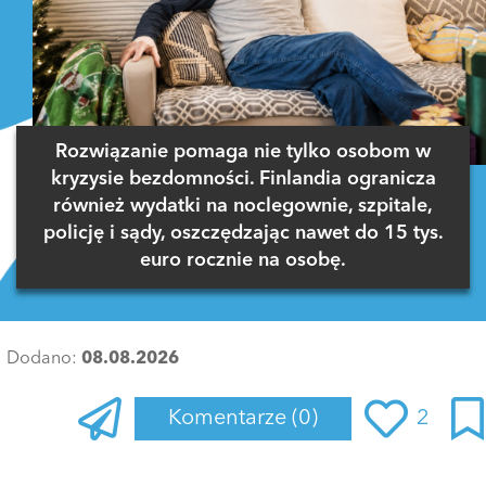
Rozwiązanie pomaga nie tylko osobom w
kryzysie bezdomności. Finlandia ogranicza
również wydatki na noclegownie, szpitale,
policję i sądy, oszczędzając nawet do 15 tys.
euro rocznie na osobę.
Dodano:
08.08.2026
Komentarze
(0)
2
Zaloguj się
, aby dodać komentarz