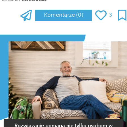
Komentarze
(0)
3
Zaloguj się
, aby dodać komentarz
Rozwiązanie pomaga nie tylko osobom w