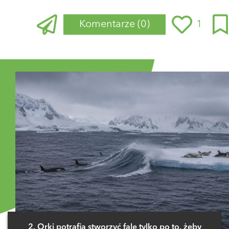
Komentarze
(0)
1
Zaloguj się
, aby dodać komentarz
2. Orki potrafią stworzyć falę tylko po to, żeby