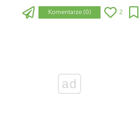
Komentarze
(0)
2
Zaloguj się
, aby dodać komentarz
ad