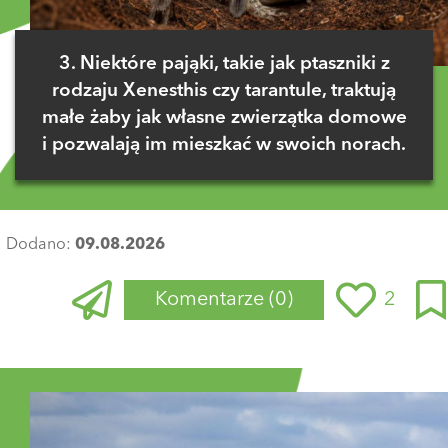
3. Niektóre pająki, takie jak ptaszniki z
rodzaju Xenesthis czy tarantule, traktują
małe żaby jak własne zwierzątka domowe
i pozwalają im mieszkać w swoich norach.
Dodano:
09.08.2026
Komentarze
(0)
2
Zaloguj się
, aby dodać komentarz