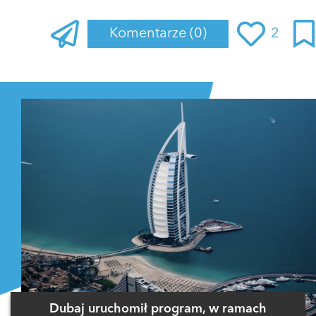
Komentarze
(0)
2
Zaloguj się
, aby dodać komentarz
Dubaj uruchomił program, w ramach