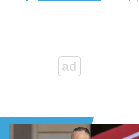
Zaloguj się
, aby dodać komentarz
ad