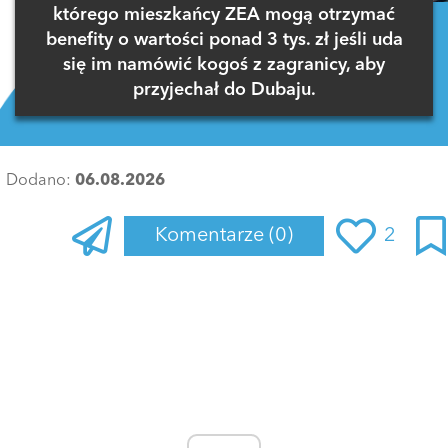
którego mieszkańcy ZEA mogą otrzymać
benefity o wartości ponad 3 tys. zł jeśli uda
się im namówić kogoś z zagranicy, aby
przyjechał do Dubaju.
Dodano:
06.08.2026
Komentarze
(0)
2
Zaloguj się
, aby dodać komentarz