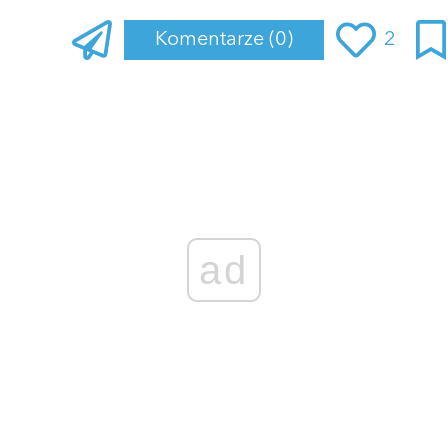
Komentarze
(0)
2
Zaloguj się
, aby dodać komentarz
ad