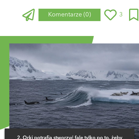
Komentarze
(0)
3
Zaloguj się
, aby dodać komentarz
2. Orki potrafią stworzyć falę tylko po to, żeby