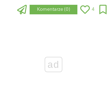
Komentarze
(0)
4
Zaloguj się
, aby dodać komentarz
ad