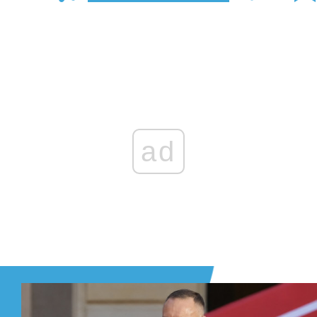
Zaloguj się
, aby dodać komentarz
ad