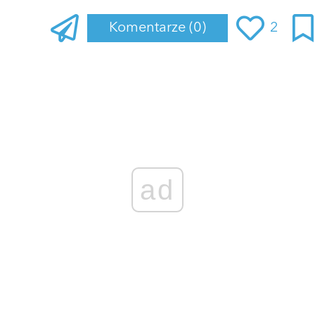
Komentarze
(0)
2
Zaloguj się
, aby dodać komentarz
ad