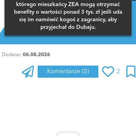
którego mieszkańcy ZEA mogą otrzymać
benefity o wartości ponad 3 tys. zł jeśli uda
się im namówić kogoś z zagranicy, aby
przyjechał do Dubaju.
Dodano:
06.08.2026
Komentarze
(0)
2
Zaloguj się
, aby dodać komentarz