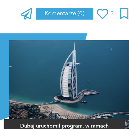
Komentarze
(0)
3
Zaloguj się
, aby dodać komentarz
Dubaj uruchomił program, w ramach