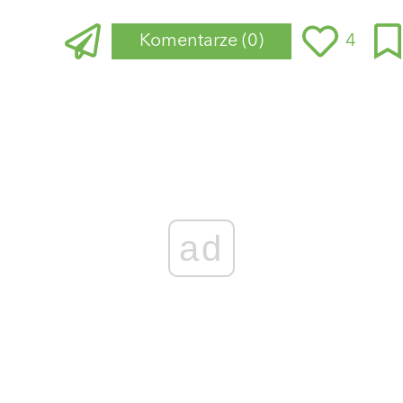
Komentarze
(0)
4
Zaloguj się
, aby dodać komentarz
ad