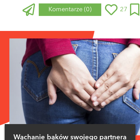
Komentarze
(0)
27
Zaloguj się
, aby dodać komentarz
Wąchanie bąków swojego partnera