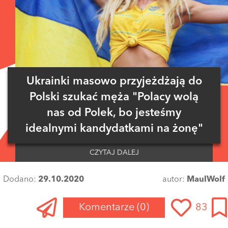
Ukrainki masowo przyjeżdżają do
Polski szukać męża "Polacy wolą
nas od Polek, bo jesteśmy
idealnymi kandydatkami na żonę"
CZYTAJ DALEJ
Dodano:
29.10.2020
autor:
MaulWolf
Komentarze
(0)
83