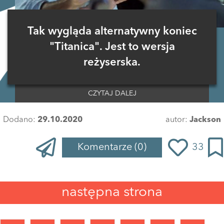
Tak wygląda alternatywny koniec
"Titanica". Jest to wersja
reżyserska.
CZYTAJ DALEJ
Dodano:
29.10.2020
autor:
Jackson
Komentarze
(0)
33
Zaloguj się
, aby dodać komentarz
następna strona