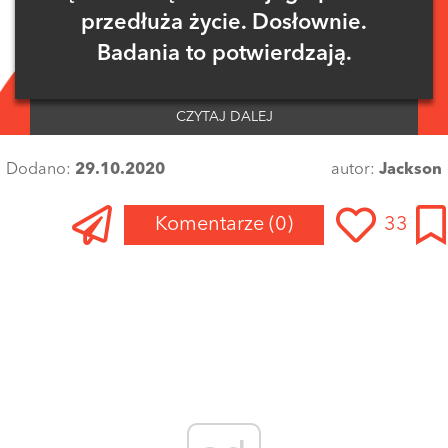
przedłuża życie. Dosłownie.
Badania to potwierdzają.
CZYTAJ DALEJ
Dodano:
29.10.2020
autor:
Jackson
Komentarze
(0)
33
Zaloguj się
, aby dodać komentarz