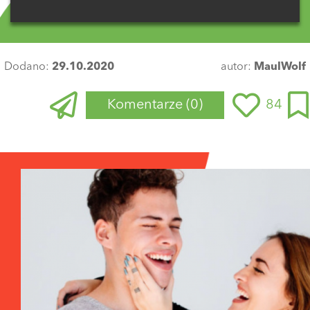
Dodano:
29.10.2020
autor:
MaulWolf
Komentarze
(0)
84
Zaloguj się
, aby dodać komentarz