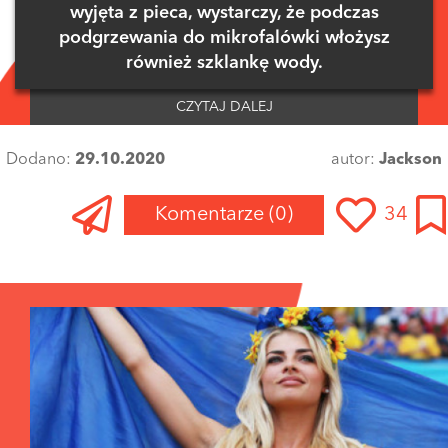
wyjęta z pieca, wystarczy, że podczas
podgrzewania do mikrofalówki włożysz
również szklankę wody.
CZYTAJ DALEJ
Dodano:
29.10.2020
autor:
Jackson
Komentarze
(0)
34
Zaloguj się
, aby dodać komentarz