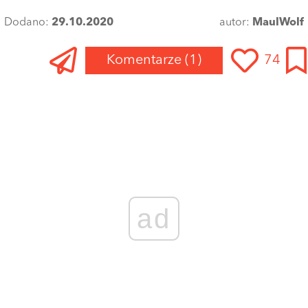
Dodano:
29.10.2020
autor:
MaulWolf
Komentarze
(1)
74
Zaloguj się
, aby dodać komentarz
KasiaMajewska
26 stycznia 2022 o 22:27
I ten uśmiech 😏
ODPOWIEDZ
1 GŁOS
ad