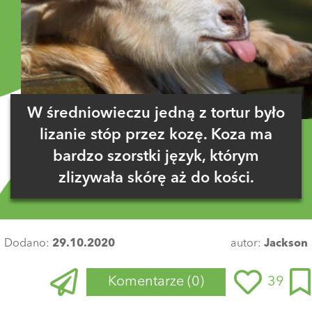
W średniowieczu jedną z tortur było
lizanie stóp przez kozę. Koza ma
bardzo szorstki język, którym
zlizywała skórę aż do kości.
Dodano:
29.10.2020
autor:
Jackson
Komentarze
(0)
39