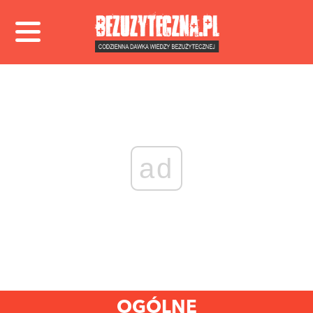
ad
OGÓLNE