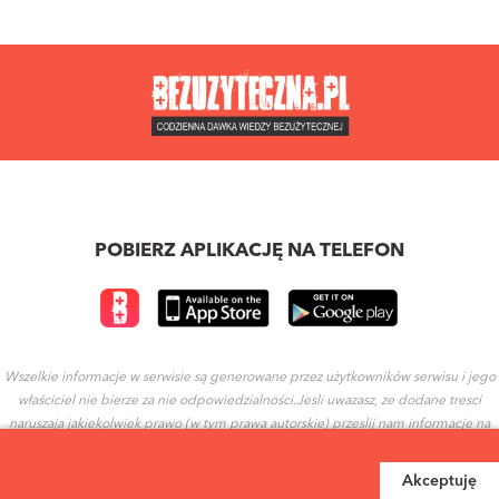
POBIERZ APLIKACJĘ NA TELEFON
Wszelkie informacje w serwisie są generowane przez użytkowników serwisu i jego
właściciel nie bierze za nie odpowiedzialności.Jesli uwazasz, ze dodane tresci
naruszaja jakiekolwiek prawo (w tym prawa autorskie) przeslij nam informacje na
ten temat.
Akceptuję