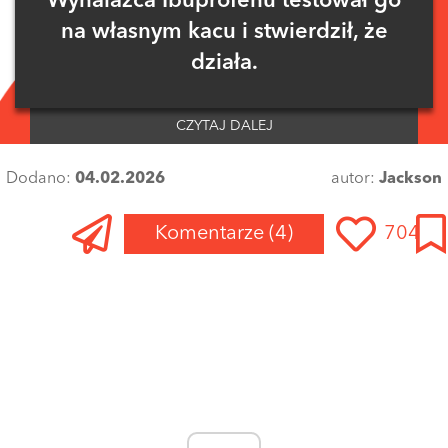
Wynalazca Ibuprofenu testował go
na własnym kacu i stwierdził, że
działa.
CZYTAJ DALEJ
Dodano:
04.02.2026
autor:
Jackson
Komentarze
(4)
704