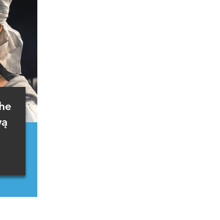
The
wą