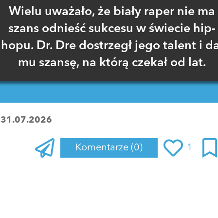
Wielu uważało, że biały raper nie ma
szans odnieść sukcesu w świecie hip-
hopu. Dr. Dre dostrzegł jego talent i da
mu szansę, na którą czekał od lat.
:
31.07.2026
Komentarze
(0)
1
Zaloguj się
, aby dodać komentarz