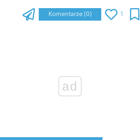
Komentarze
(0)
1
Zaloguj się
, aby dodać komentarz
ad