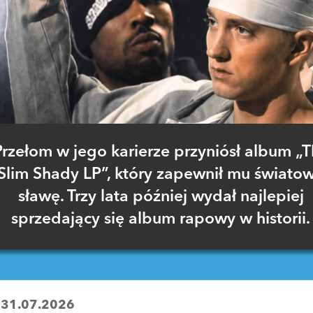
Przełom w jego karierze przyniósł album „
Slim Shady LP”, który zapewnił mu świato
sławę. Trzy lata później wydał najlepiej
sprzedający się album rapowy w historii.
:
31.07.2026