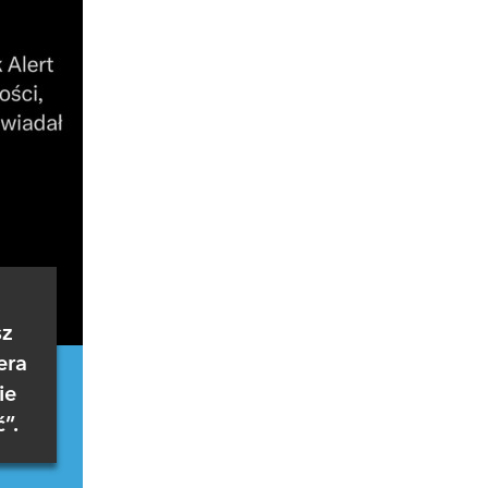
sz
era
ie
”.