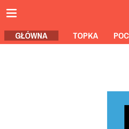
GŁÓWNA
TOPKA
POC