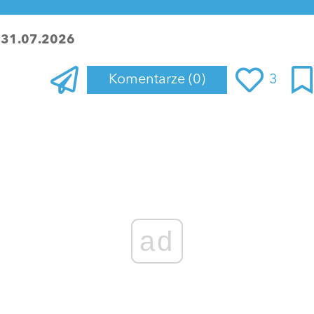
:
31.07.2026
Komentarze
(0)
3
Zaloguj się
, aby dodać komentarz
ad