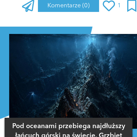
Komentarze
(0)
1
Zaloguj się
, aby dodać komentarz
Pod oceanami przebiega najdłuższy
łańcuch górski na świecie. Grzbiet