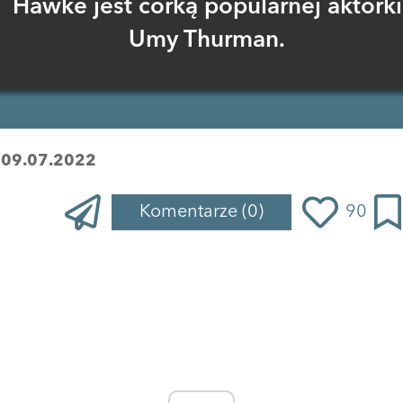
Hawke jest córką popularnej aktorki
Umy Thurman.
:
09.07.2022
Komentarze
(0)
90