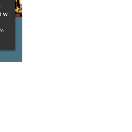
e
i w
im