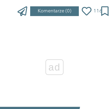
Komentarze
(0)
116
ad