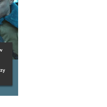
w
rzy