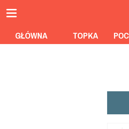
GŁÓWNA
TOPKA
POC