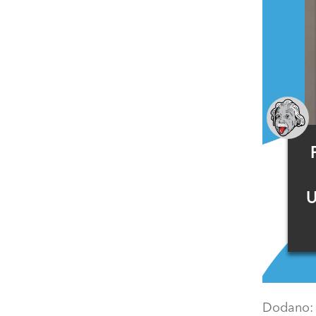
U
Dodano