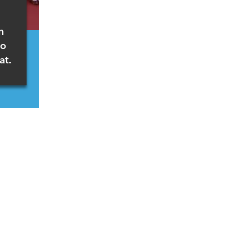
u
m
do
at.