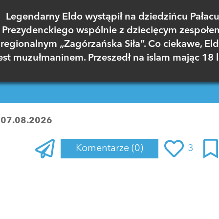
Legendarny Eldo wystąpił na dziedzińcu Pałac
Prezydenckiego wspólnie z dziecięcym zespołe
regionalnym „Zagórzańska Siła”. Co ciekawe, El
est muzułmaninem. Przeszedł na islam mając 18 l
:
07.08.2026
Komentarze
(0)
3