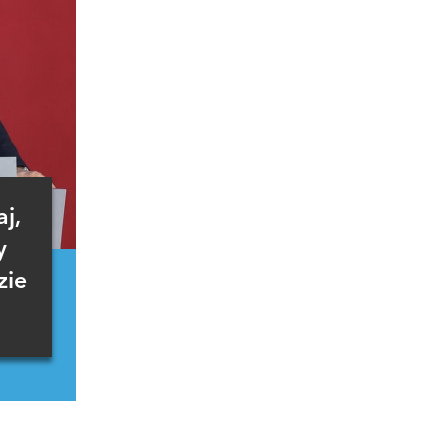
j,
y
zie