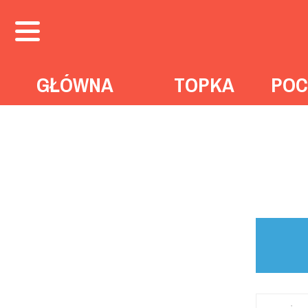
GŁÓWNA
TOPKA
POC