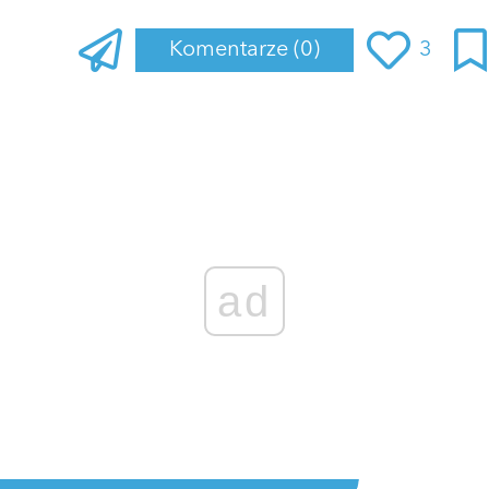
Komentarze
(0)
3
ad