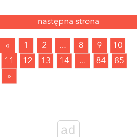
następna strona
«
1
2
...
8
9
10
11
12
13
14
...
84
85
»
ad