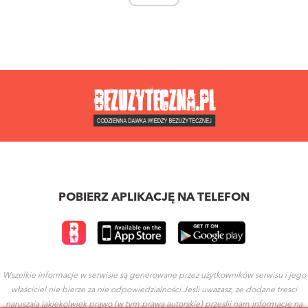
POBIERZ APLIKACJĘ NA TELEFON
Wszelkie informacje w serwisie są generowane przez użytkowników serwisu i jego
właściciel nie bierze za nie odpowiedzialności.Jesli uwazasz, ze dodane tresci
naruszaja jakiekolwiek prawo (w tym prawa autorskie) przeslij nam informacje na