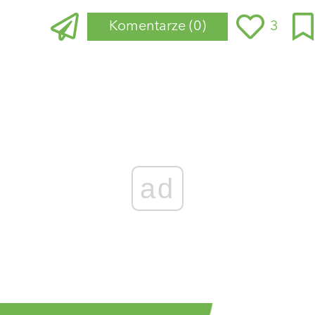
Komentarze
(0)
3
ad