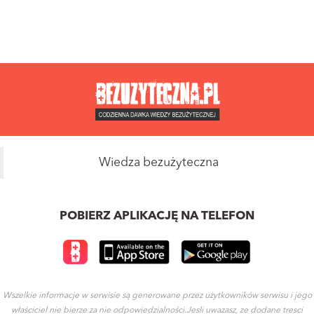
Wiedza bezużyteczna
POBIERZ APLIKACJĘ NA TELEFON
Wszelkie informacje w serwisie są generowane przez użytkowników serwisu i jego
właściciel nie bierze za nie odpowiedzialności.Jesli uwazasz, ze dodane tresci