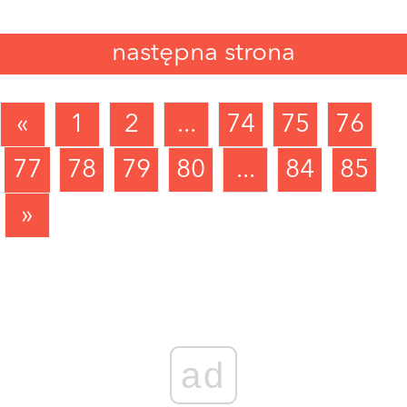
następna strona
«
1
2
...
74
75
76
77
78
79
80
...
84
85
»
ad