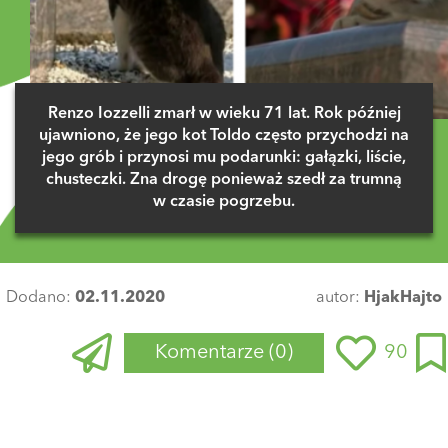
Renzo Iozzelli zmarł w wieku 71 lat. Rok później
ujawniono, że jego kot Toldo często przychodzi na
jego grób i przynosi mu podarunki: gałązki, liście,
chusteczki. Zna drogę ponieważ szedł za trumną
w czasie pogrzebu.
Dodano:
02.11.2020
autor:
HjakHajto
Komentarze
(0)
90