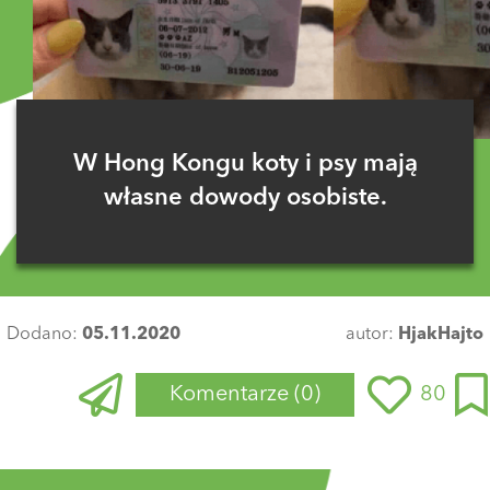
W Hong Kongu koty i psy mają
własne dowody osobiste.
Dodano:
05.11.2020
autor:
HjakHajto
Komentarze
(0)
80