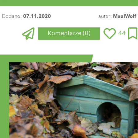
Dodano:
07.11.2020
autor:
MaulWolf
Komentarze
(0)
44