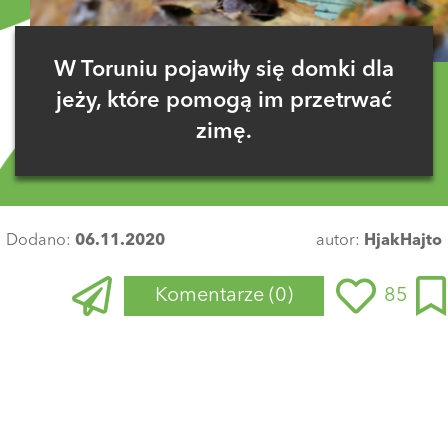
W Toruniu pojawiły się domki dla
jeży, które pomogą im przetrwać
zimę.
Dodano:
06.11.2020
autor:
HjakHajto
Komentarze
(0)
85