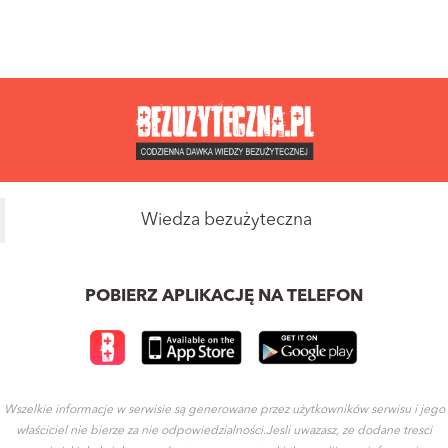
Wiedza bezużyteczna
POBIERZ APLIKACJĘ NA TELEFON
Wszelkie informacje w serwisie są generowane przez użytkowników serwisu i jego
właściciel nie bierze za nie odpowiedzialności.Jesli uwazasz, ze dodane tresci