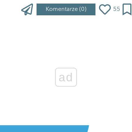
Komentarze
(0)
55
ad