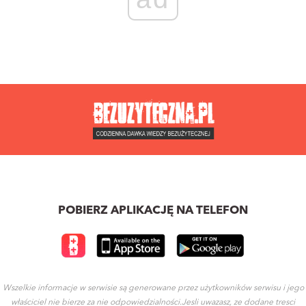
POBIERZ APLIKACJĘ NA TELEFON
Wszelkie informacje w serwisie są generowane przez użytkowników serwisu i jego
właściciel nie bierze za nie odpowiedzialności.Jesli uwazasz, ze dodane tresci