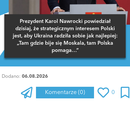
Prezydent Karol Nawrocki powiedział
dzisiaj, że strategicznym interesem Polski
jest, aby Ukraina radziła sobie jak najlepiej:
„Tam gdzie bije się Moskala, tam Polska
pomaga…”
Dodano:
06.08.2026
Komentarze
(0)
0
Zaloguj się
, aby dodać komentarz