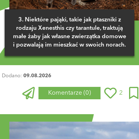
3. Niektóre pająki, takie jak ptaszniki z
rodzaju Xenesthis czy tarantule, traktują
małe żaby jak własne zwierzątka domowe
i pozwalają im mieszkać w swoich norach.
Dodano:
09.08.2026
Komentarze
(0)
2
Zaloguj się
, aby dodać komentarz