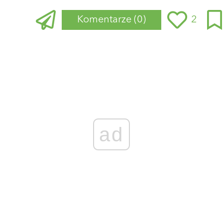
Komentarze
(0)
2
Zaloguj się
, aby dodać komentarz
ad