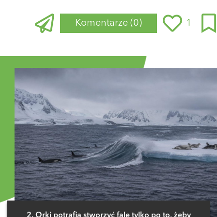
Komentarze
(0)
1
Zaloguj się
, aby dodać komentarz
2. Orki potrafią stworzyć falę tylko po to, żeby