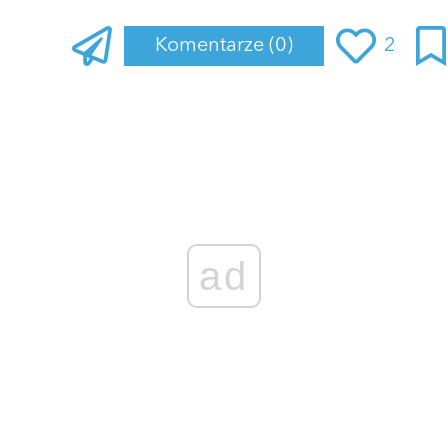
Komentarze
(0)
2
Zaloguj się
, aby dodać komentarz
ad