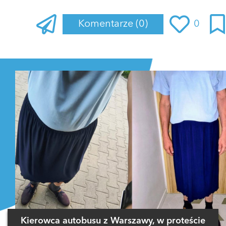
Komentarze
(0)
0
Zaloguj się
, aby dodać komentarz
Kierowca autobusu z Warszawy, w proteście