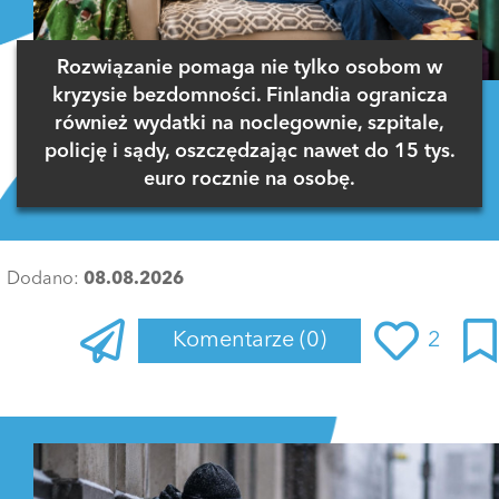
Rozwiązanie pomaga nie tylko osobom w
kryzysie bezdomności. Finlandia ogranicza
również wydatki na noclegownie, szpitale,
policję i sądy, oszczędzając nawet do 15 tys.
euro rocznie na osobę.
Dodano:
08.08.2026
Komentarze
(0)
2
Zaloguj się
, aby dodać komentarz