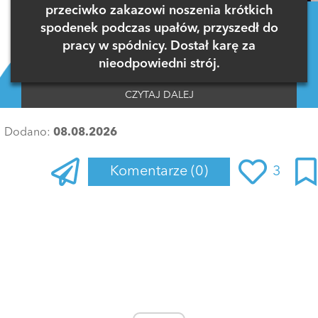
przeciwko zakazowi noszenia krótkich
spodenek podczas upałów, przyszedł do
pracy w spódnicy. Dostał karę za
nieodpowiedni strój.
CZYTAJ DALEJ
Dodano:
08.08.2026
Komentarze
(0)
3
Zaloguj się
, aby dodać komentarz