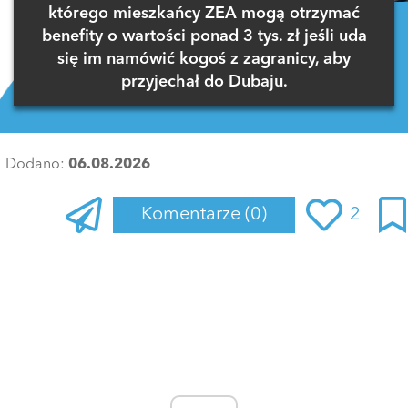
którego mieszkańcy ZEA mogą otrzymać
benefity o wartości ponad 3 tys. zł jeśli uda
się im namówić kogoś z zagranicy, aby
przyjechał do Dubaju.
Dodano:
06.08.2026
Komentarze
(0)
2
Zaloguj się
, aby dodać komentarz