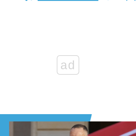
Zaloguj się
, aby dodać komentarz
ad