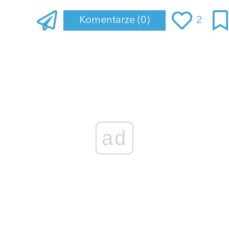
Komentarze
(0)
2
Zaloguj się
, aby dodać komentarz
ad