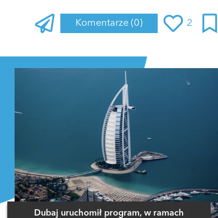
Komentarze
(0)
2
Zaloguj się
, aby dodać komentarz
Dubaj uruchomił program, w ramach