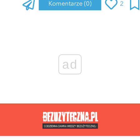
Komentarze
(0)
2
Zaloguj się
, aby dodać komentarz
ad