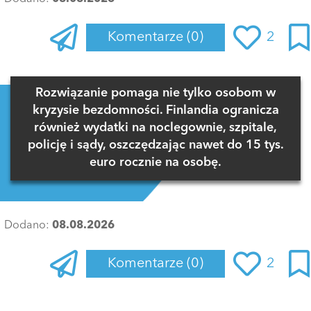
Komentarze
(0)
2
Zaloguj się
, aby dodać komentarz
Rozwiązanie pomaga nie tylko osobom w
kryzysie bezdomności. Finlandia ogranicza
również wydatki na noclegownie, szpitale,
policję i sądy, oszczędzając nawet do 15 tys.
euro rocznie na osobę.
Dodano:
08.08.2026
Komentarze
(0)
2
Zaloguj się
, aby dodać komentarz