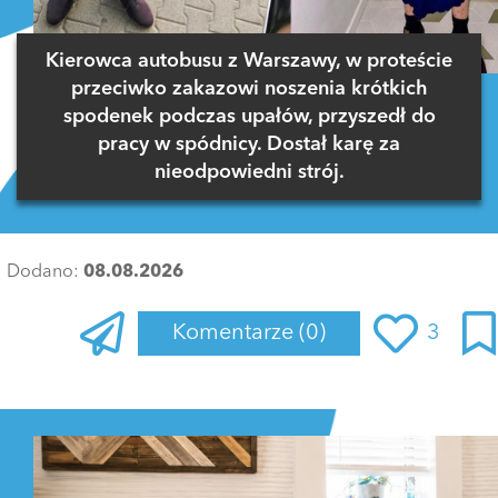
Kierowca autobusu z Warszawy, w proteście
przeciwko zakazowi noszenia krótkich
spodenek podczas upałów, przyszedł do
pracy w spódnicy. Dostał karę za
nieodpowiedni strój.
Dodano:
08.08.2026
Komentarze
(0)
3
Zaloguj się
, aby dodać komentarz