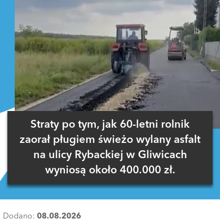
Straty po tym, jak 60-letni rolnik
zaorał pługiem świeżo wylany asfalt
na ulicy Rybackiej w Gliwicach
wyniosą około 400.000 zł.
Dodano:
08.08.2026