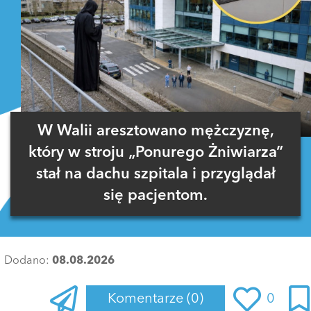
W Walii aresztowano mężczyznę,
który w stroju „Ponurego Żniwiarza”
stał na dachu szpitala i przyglądał
się pacjentom.
Dodano:
08.08.2026
Komentarze
(0)
0