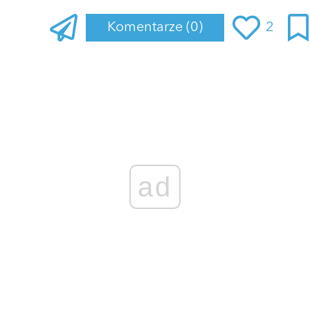
Komentarze
(0)
2
Zaloguj się
, aby dodać komentarz
ad