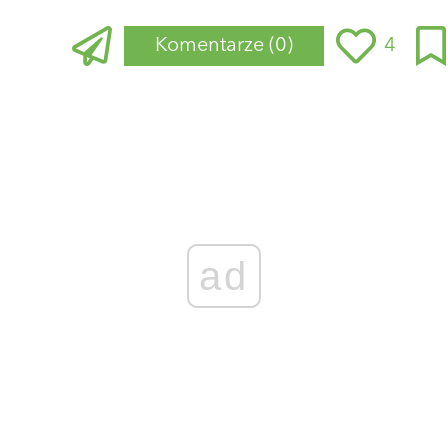
Komentarze
(0)
4
Zaloguj się
, aby dodać komentarz
ad