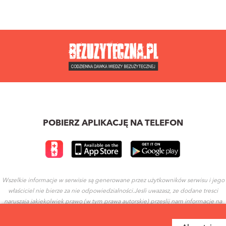
POBIERZ APLIKACJĘ NA TELEFON
Wszelkie informacje w serwisie są generowane przez użytkowników serwisu i jego
właściciel nie bierze za nie odpowiedzialności.Jesli uwazasz, ze dodane tresci
naruszaja jakiekolwiek prawo (w tym prawa autorskie) przeslij nam informacje na
ten temat.