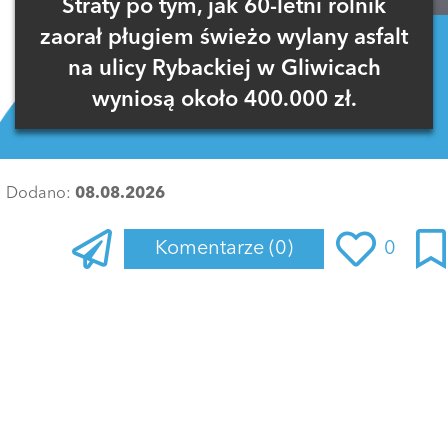
Straty po tym, jak 60-letni rolnik
zaorał pługiem świeżo wylany asfalt
na ulicy Rybackiej w Gliwicach
wyniosą około 400.000 zł.
Dodano:
08.08.2026
Komentarze
(0)
0
Zaloguj się
, aby dodać komentarz