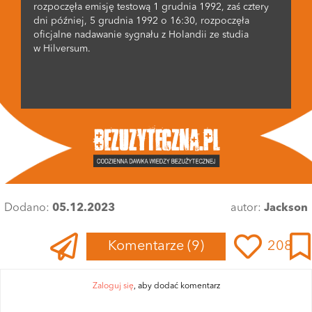
rozpoczęła emisję testową 1 grudnia 1992, zaś cztery
dni później, 5 grudnia 1992 o 16:30, rozpoczęła
oficjalne nadawanie sygnału z Holandii ze studia
w Hilversum.
Dodano:
05.12.2023
autor:
Jackson
Komentarze
(9)
208
Zaloguj się
, aby dodać komentarz