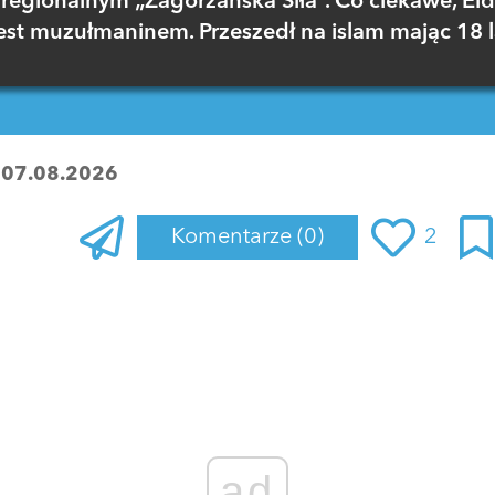
regionalnym „Zagórzańska Siła”. Co ciekawe, El
est muzułmaninem. Przeszedł na islam mając 18 l
:
07.08.2026
Komentarze
(0)
2
Zaloguj się
, aby dodać komentarz
ad