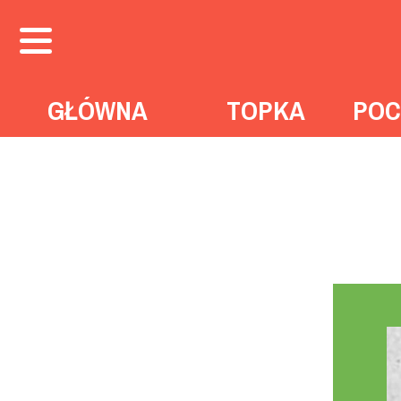
GŁÓWNA
TOPKA
POC