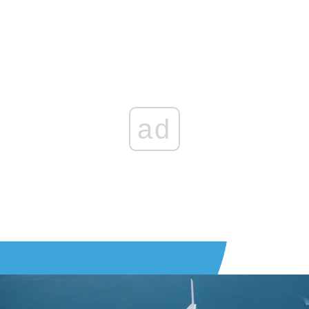
Zaloguj się
, aby dodać komentarz
ad