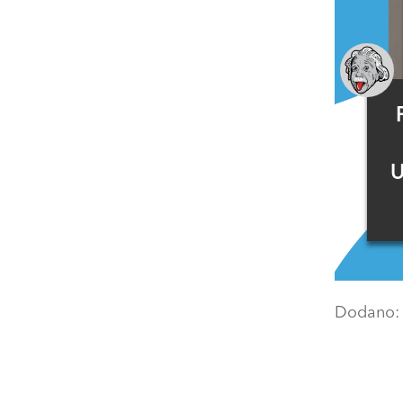
U
Dodano