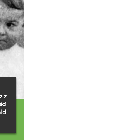
z z
ści
ald