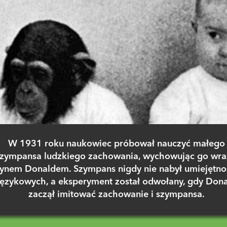
W 1931 roku naukowiec próbował nauczyć małego
zympansa ludzkiego zachowania, wychowując go wra
synem Donaldem. Szympans nigdy nie nabył umiejętno
językowych, a eksperyment został odwołany, gdy Don
zaczął imitować zachowanie i szympansa.