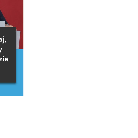
j,
y
zie