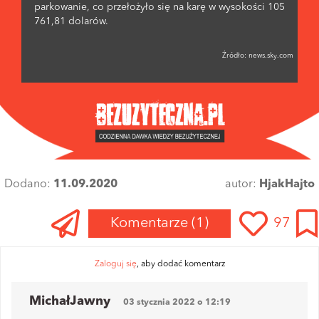
parkowanie, co przełożyło się na karę w wysokości 105
761,81 dolarów.
Źródło:
news.sky.com
Dodano:
11.09.2020
autor:
HjakHajto
Komentarze
(1)
97
Zaloguj się
, aby dodać komentarz
MichałJawny
03 stycznia 2022 o 12:19