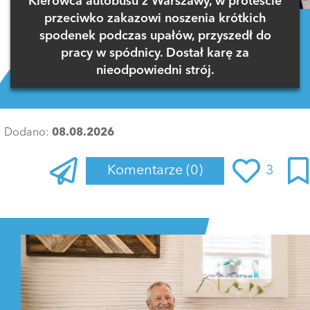
Kierowca autobusu z Warszawy, w proteście
przeciwko zakazowi noszenia krótkich
spodenek podczas upałów, przyszedł do
pracy w spódnicy. Dostał karę za
nieodpowiedni strój.
Dodano:
08.08.2026
Komentarze
(0)
3
Zaloguj się
, aby dodać komentarz