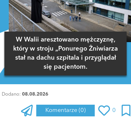
W Walii aresztowano mężczyznę,
który w stroju „Ponurego Żniwiarza
stał na dachu szpitala i przyglądał
się pacjentom.
Dodano:
08.08.2026
Komentarze
(0)
0
Zaloguj się
, aby dodać komentarz