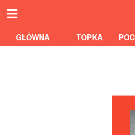
GŁÓWNA
TOPKA
POC