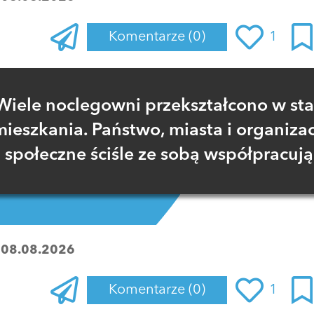
Komentarze
(0)
1
Zaloguj się
, aby dodać komentarz
Wiele noclegowni przekształcono w sta
mieszkania. Państwo, miasta i organizac
społeczne ściśle ze sobą współpracują
:
08.08.2026
Komentarze
(0)
1