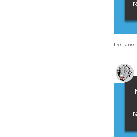
r
Dodano
r