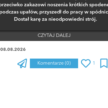
przeciwko zakazowi noszenia krótkich spoden
podczas upałów, przyszedł do pracy w spódnic
Dostał karę za nieodpowiedni strój.
CZYTAJ DALEJ
:
08.08.2026
Komentarze
(0)
1
Zaloguj się
, aby dodać komentarz