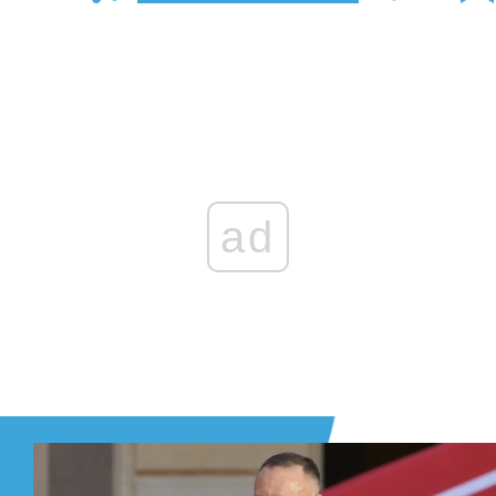
Zaloguj się
, aby dodać komentarz
ad