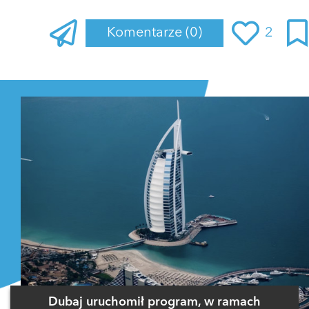
Komentarze
(0)
2
Zaloguj się
, aby dodać komentarz
Dubaj uruchomił program, w ramach