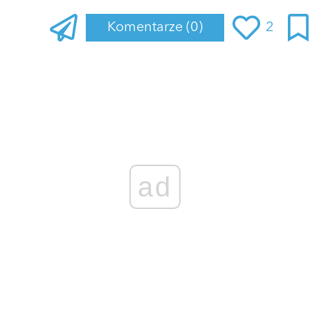
Komentarze
(0)
2
Zaloguj się
, aby dodać komentarz
ad