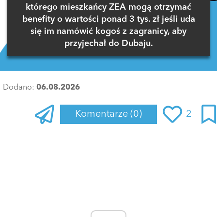
którego mieszkańcy ZEA mogą otrzymać
benefity o wartości ponad 3 tys. zł jeśli uda
się im namówić kogoś z zagranicy, aby
przyjechał do Dubaju.
Dodano:
06.08.2026
Komentarze
(0)
2
Zaloguj się
, aby dodać komentarz