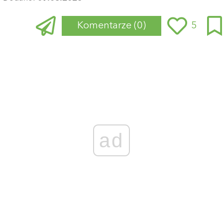
Komentarze
(0)
5
Zaloguj się
, aby dodać komentarz
ad