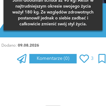
John Goodman schudł aż 90 kg! Aktor w
najtrudniejszym okresie swojego życia
ważył 180 kg. Ze względów zdrowotnych
postanowił jednak o siebie zadbać i
całkowicie zmienić swój styl życia.
Dodano:
09.08.2026
Komentarze
(0)
3
Zaloguj się
, aby dodać komentarz