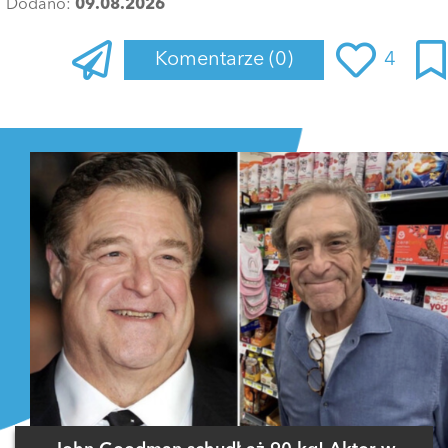
Dodano:
09.08.2026
Komentarze
(0)
4
Zaloguj się
, aby dodać komentarz