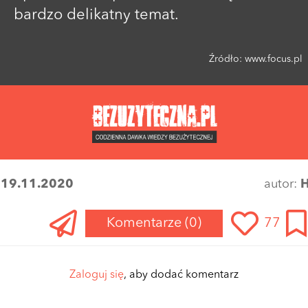
bardzo delikatny temat.
Źródło:
www.focus.pl
:
19.11.2020
autor:
H
Komentarze
(0)
77
Zaloguj się
, aby dodać komentarz