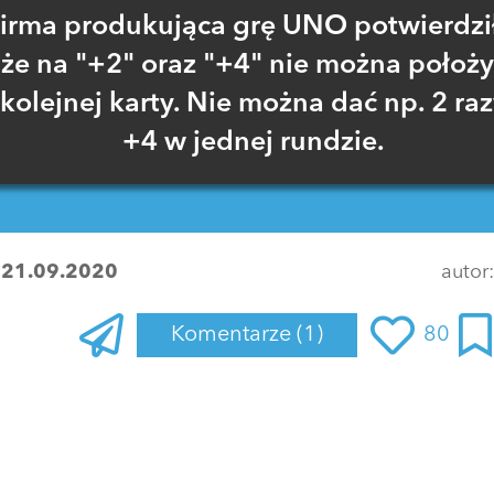
irma produkująca grę UNO potwierdzi
że na "+2" oraz "+4" nie można położy
kolejnej karty. Nie można dać np. 2 ra
+4 w jednej rundzie.
:
21.09.2020
autor
Komentarze
(1)
80