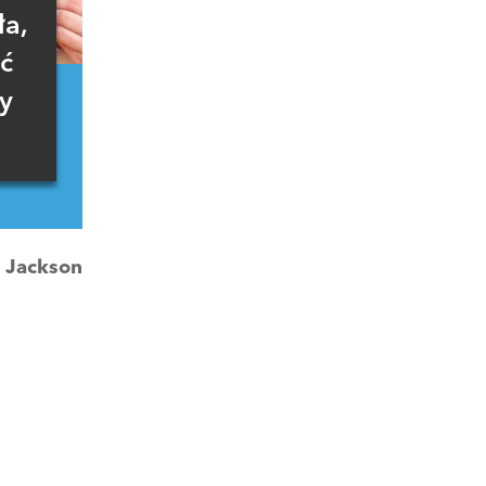
ła,
ć
zy
:
Jackson