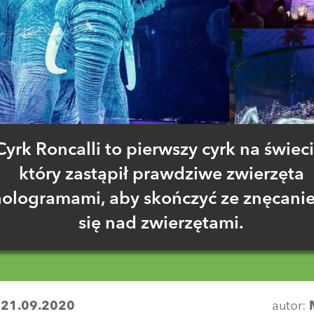
Cyrk Roncalli to pierwszy cyrk na świeci
który zastąpił prawdziwe zwierzęta
hologramami, aby skończyć ze znęcani
się nad zwierzętami.
:
21.09.2020
autor: