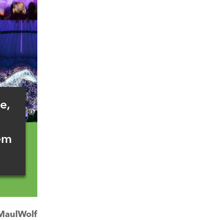
e,
em
MaulWolf