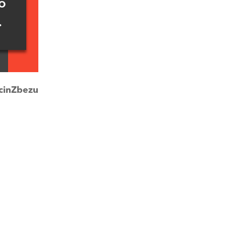
o
.
cinZbezu