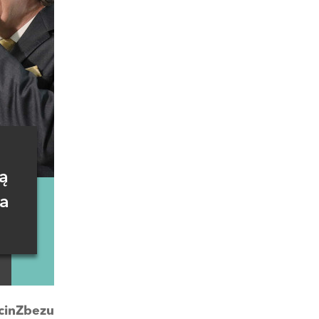
ą
ta
cinZbezu