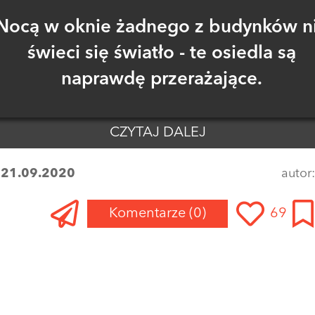
Nocą w oknie żadnego z budynków n
świeci się światło - te osiedla są
naprawdę przerażające.
CZYTAJ DALEJ
:
21.09.2020
autor
Komentarze
(0)
69