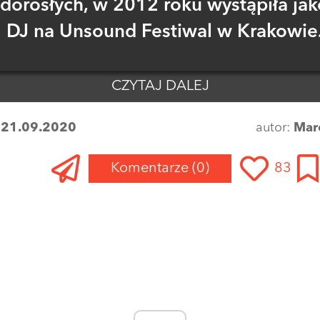
dorosłych, w 2012 roku wystąpiła jak
DJ na Unsound Festiwal w Krakowie
CZYTAJ DALEJ
:
21.09.2020
autor:
Mar
Komentarze
(0)
83