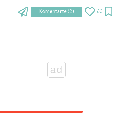
Komentarze
(2)
63
ad