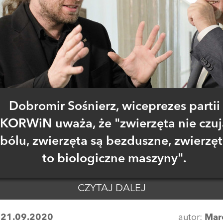
Dobromir Sośnierz, wiceprezes partii
KORWiN uważa, że "zwierzęta nie czuj
bólu, zwierzęta są bezduszne, zwierzę
to biologiczne maszyny".
CZYTAJ DALEJ
:
21.09.2020
autor:
Mar