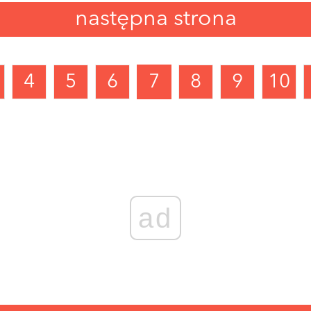
następna strona
4
5
6
7
8
9
10
ad