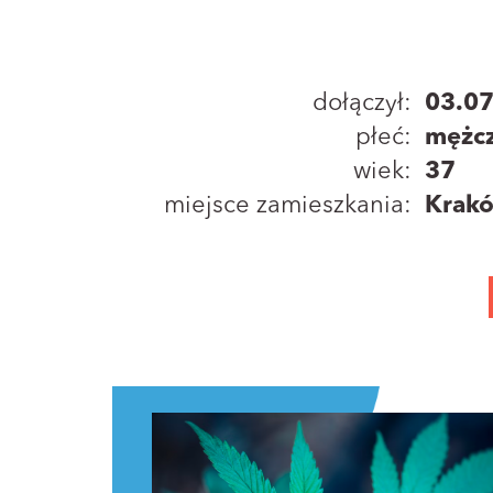
dołączył:
03.0
płeć:
mężc
wiek:
37
miejsce zamieszkania:
Krak