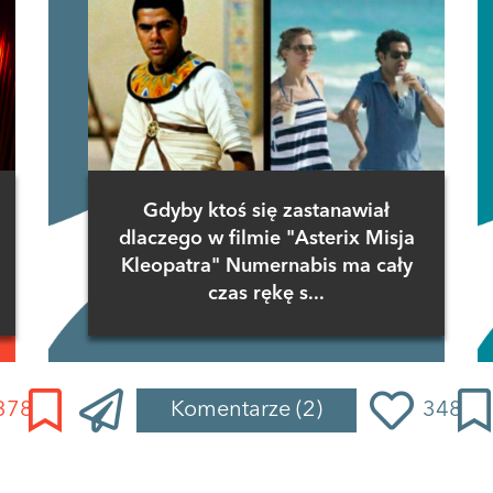
Gdyby ktoś się zastanawiał
dlaczego w filmie "Asterix Misja
Kleopatra" Numernabis ma cały
czas rękę s...
378
Komentarze
(2)
348