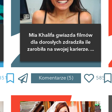
Mia Khalifa gwiazda filmów
dla dorosłych zdradziła ile
zarobiła na swojej karierze. ...
351
Komentarze
(5)
585