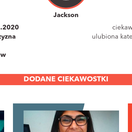
Jackson
7.2020
ciekaw
zyzna
ulubiona kate
ów
DODANE CIEKAWOSTKI