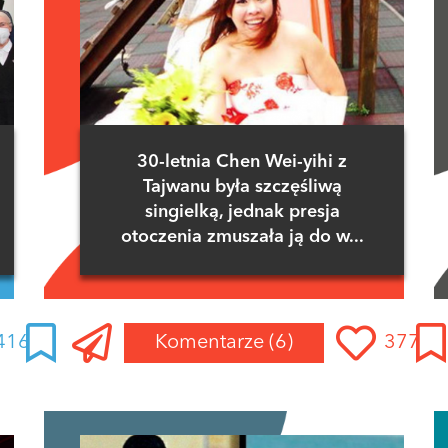
30-letnia Chen Wei-yihi z
Tajwanu była szczęśliwą
singielką, jednak presja
otoczenia zmuszała ją do w...
416
Komentarze
(6)
377